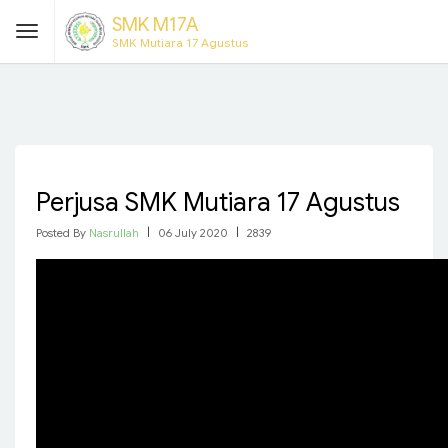
SMK M17A
SMK Mutiara 17 Agustus
Perjusa SMK Mutiara 17 Agustus
Posted By
Nasrullah
|
06 July 2020
|
2839