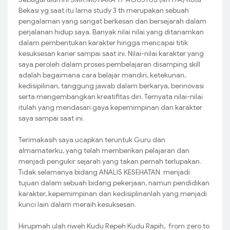
Bekasi yg saat itu lama study 3 th merupakan sebuah
pengalaman yang sangat berkesan dan bersejarah dalam
perjalanan hidup saya. Banyak nilai nilai yang ditanamkan
dalam pembentukan karakter hingga mencapai titik
kesuksesan karier sampai saat ini. Nilai-nilai karakter yang
saya peroleh dalam proses pembelajaran disamping skill
adalah bagaimana cara belajar mandiri, ketekunan,
kedisipilinan, tanggung jawab dalam berkarya, berinovasi
serta mengembangkan kreatifitas diri. Ternyata nilai-nilai
itulah yang mendasari gaya kepemimpinan dan karakter
saya sampai saat ini.
Terimakasih saya ucapkan teruntuk Guru dan
almamaterku, yang telah memberikan pelajaran dan
menjadi pengukir sejarah yang takan pernah terlupakan.
Tidak selamanya bidang ANALIS KESEHATAN menjadi
tujuan dalam sebuah bidang pekerjaan, namun pendidikan
karakter, kepemimpinan dan kedisiplinanlah yang menjadi
kunci lain dalam meraih kesuksesan.
Hirupmah ulah riweh Kudu Repeh Kudu Rapih, from zero to