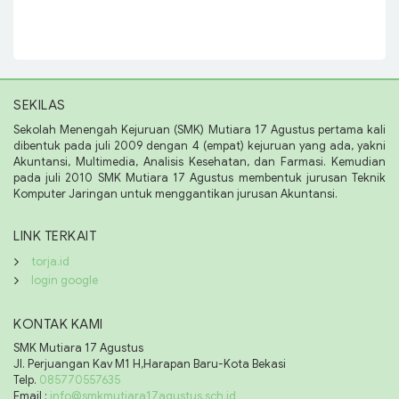
SEKILAS
Sekolah Menengah Kejuruan (SMK) Mutiara 17 Agustus pertama kali
dibentuk pada juli 2009 dengan 4 (empat) kejuruan yang ada, yakni
Akuntansi, Multimedia, Analisis Kesehatan, dan Farmasi. Kemudian
pada juli 2010 SMK Mutiara 17 Agustus membentuk jurusan Teknik
Komputer Jaringan untuk menggantikan jurusan Akuntansi.
LINK TERKAIT
torja.id
login google
KONTAK KAMI
SMK Mutiara 17 Agustus
Jl. Perjuangan Kav M1 H,Harapan Baru-Kota Bekasi
Telp.
085770557635
Email :
info@smkmutiara17agustus.sch.id