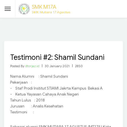
SMK M17A
SMK Mutiara 17 Agustus
Testimoni #2: Shamil Sundani
Posted By
dtorjaz.id
|
30 January 2021
|
2850
Nama Alumni : Shamil Sundani
Pekerjaan :
- Staf Prodi Institut STIAMI Jakrta Kampus Bekasi A
- Ketua Yayasan Cahaya Anak Negeri
Tahun Lulus : 2018
Jurusan : Analis Kesehatan
Testimoni :
Sebagai alumni SMK MUTIARA 17 AGUSTUS (MT17A) Kota