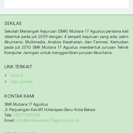
SEKILAS
Sekolah Menengah Kejuruan (SMK) Mutiara 17 Agustus pertama kali
dibentuk pada juli 2009 dengan 4 (empat) kejuruan yang ada, yakni
Akuntansi, Multimedia, Analisis Kesehatan, dan Farmasi. Kemudian
pada juli 2010 SMK Mutiara 17 Agustus membentuk jurusan Teknik
Komputer Jaringan untuk menggantikan jurusan Akuntansi.
LINK TERKAIT
torja.id
login google
KONTAK KAMI
SMK Mutiara 17 Agustus
Jl. Perjuangan Kav M1 H,Harapan Baru-Kota Bekasi
Telp.
085770557635
Email :
info@smkmutiara17agustus.sch.id